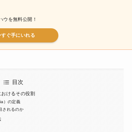
ハウを無料公開！
今すぐ手にいれる
目次
におけるその役割
edia）の定義
目されるのか
法