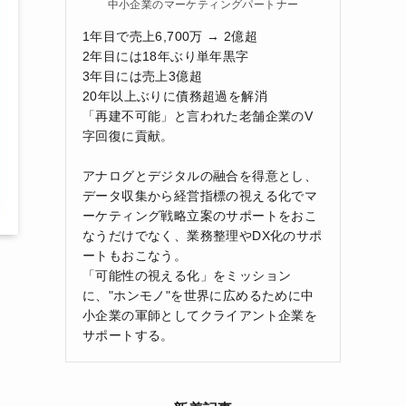
中小企業のマーケティングパートナー
1年目で売上6,700万 → 2億超
2年目には18年ぶり単年黒字
3年目には売上3億超
20年以上ぶりに債務超過を解消
「再建不可能」と言われた老舗企業のV
字回復に貢献。
アナログとデジタルの融合を得意とし、
データ収集から経営指標の視える化でマ
ーケティング戦略立案のサポートをおこ
なうだけでなく、業務整理やDX化のサポ
ートもおこなう。
「可能性の視える化」をミッション
に、"ホンモノ"を世界に広めるために中
小企業の軍師としてクライアント企業を
サポートする。